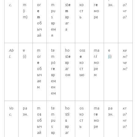
c.
m
or
m
st
e
ко
r
e
зн.
о?
(i
e
pu
m
ст
мо
чт
m)
m
s
вр
ь
ре
о?
об
вр
аг
ыч
ем
а
ай
я
Ab
e
m
te
ho
oss
ma
e
ке
l.
(i)
or
m
st
e
e
r
i
(
i)
м?
e
pŏ
вр
ко
мо
че
об
r
e
аг
ст
ре
м?
ыч
вр
ом
ью
м
ае
ем
м
ен
ем
Vo
ра
m
te
ho
os
ma
ра
кт
c.
зн.
o
s
m
st
i
ко
r
e
зн.
о?
об
pu
s
ст
мо
чт
ыч
s
вр
ь
ре
о?
ай
вр
аг