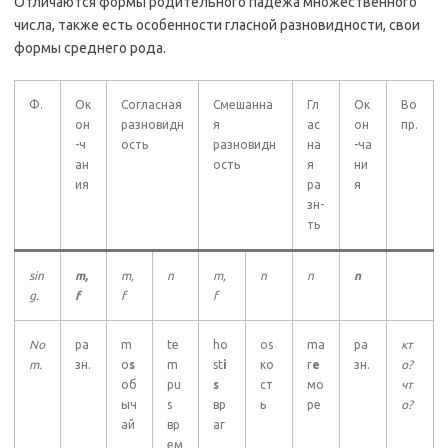
Отличаются формы родительного падежа множественного
числа, также есть особенности гласной разновидности, свои
формы среднего рода.
Ф.
Ок
Согласная
Смешанна
Гл
Ок
Во
он
разновидн
я
ас
он
пр.
-ч
ость
разновидн
на
-ча
ан
ость
я
ни
ия
ра
я
зн-
ть
sin
m,
m,
n
m,
n
n
n
g.
f
f
f
No
ра
m
te
ho
os
ma
ра
кт
m.
зн.
o
s
m
st
i
ко
r
e
зн.
о?
об
pu
s
ст
мо
чт
ыч
s
вр
ь
ре
о?
ай
вр
аг
ем