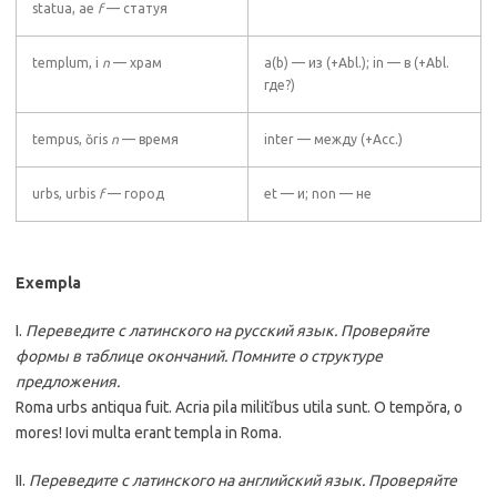
statua, ae
f
— статуя
templum, i
n
— храм
a(b) — из (+Abl.); in — в (+Abl.
где?)
tempus, ŏris
n
— время
inter — между (+Acc.)
urbs, urbis
f
— город
et — и; non — не
Exempla
I.
Переведите с латинского на русский язык. Проверяйте
формы в таблице окончаний. Помните о структуре
предложения.
Roma urbs antiqua fuit. Acria pila militĭbus utila sunt. O tempŏra, o
mores! Iovi multa erant templa in Roma.
II.
Переведите с латинского на английский язык. Проверяйте