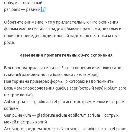
utilis, e — полезный
par, paris — равный
[5]
Обратите внимание, что у прилагательных 1-го окончания
формы именительного падежа бывают разными, поэтому в
словаре приведён родительный падеж, но нет показателя
рода.
Изменение прилагательных 3-го склонения
В основном прилагательные 3-го склонения изменяются по
гласной
разновидности (как слово
mare
= море).
Повторим на примерах формы, о которых надо помнить.
Возьмём словосочетания gladius acer (острый меч) и pilum acre
(острое копьё).
Abl.sing. на -i — gladio acri et pilo acri = острым мечом и острым
копьём
Gen.pl. на -ium — gladiorum ac
ium
et pilorum acr
ium
= острых
мечей и острых копий
Acc.sing. в среднем роде как Nom.sing. — gladium acrem et pilum