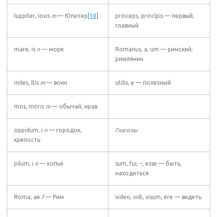
Iuppiter, Iovis
m
— Юпитер
[10]
princeps, princĭpis — первый,
главный
mare, is
n
— море
Romanus, a, um — римский;
римлянин
miles, ĭtis
m
— воин
utilis, e — полезный
mos, moris
m
— обычай, нрав
oppidum, i
n
— городок,
Глаголы
крепость
pilum, i
n
— копьё
sum, fui, –, esse — быть,
находиться
Roma, ae
f
— Рим
video, vidi, visum, ēre — видеть