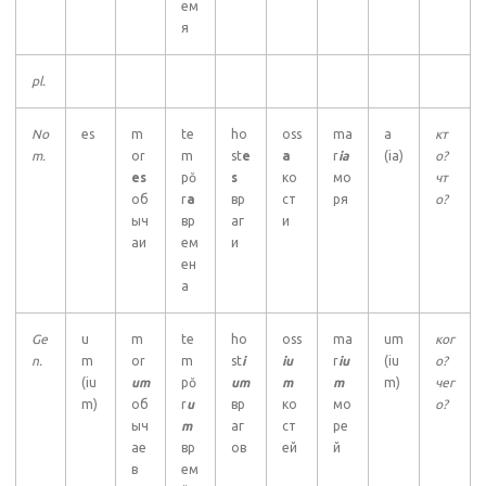
ем
я
pl.
No
es
m
te
ho
oss
ma
a
кт
m.
or
m
st
e
a
r
ia
(ia)
о?
es
pŏ
s
ко
мо
чт
об
r
a
вр
ст
ря
о?
ыч
вр
аг
и
аи
ем
и
ен
а
Ge
u
m
te
ho
oss
ma
um
ког
n.
m
or
m
st
i
iu
r
iu
(iu
о?
(iu
um
pŏ
um
m
m
m)
чег
m)
об
r
u
вр
ко
мо
о?
ыч
m
аг
ст
ре
ае
вр
ов
ей
й
в
ем