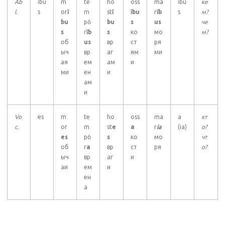
Ab
ĭbu
m
te
ho
oss
ma
ĭbu
ке
l.
s
or
ĭ
m
st
ĭ
ĭbu
r
ĭb
s
м?
bu
pŏ
bu
s
us
че
s
r
ĭb
s
ко
мо
м?
об
us
вр
ст
ря
ыч
вр
аг
ям
ми
ая
ем
ам
и
ми
ен
и
ам
и
Vo
es
m
te
ho
oss
ma
a
кт
c.
or
m
st
e
a
r
ia
(ia)
о?
es
pŏ
s
ко
мо
чт
об
r
a
вр
ст
ря
о?
ыч
вр
аг
и
аи
ем
и
ен
а