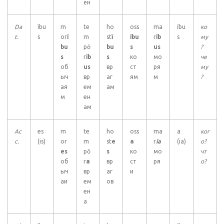
ён
Da
ĭbu
m
te
ho
oss
ma
ĭbu
ко
t.
s
or
ĭ
m
st
ĭ
ĭbu
r
ĭb
s
му
bu
pŏ
bu
s
us
?
s
r
ĭb
s
ко
мо
че
об
us
вр
ст
ря
му
ыч
вр
аг
ям
м
?
ая
ем
ам
м
ен
ам
Ac
es
m
te
ho
oss
ma
a
ког
c.
(is)
or
m
st
e
a
r
ia
(ia)
о?
es
pŏ
s
ко
мо
чт
об
r
a
вр
ст
ря
о?
ыч
вр
аг
и
аи
ем
ов
ен
а