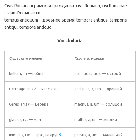
Civis Romana = римская гражданка: cive Romanā, civi Romanae,
civium Romanarum.
tempus antiquum = древнее время: tempora antiqua, temporis
antiqui, tempore antiquo.
Vocabularia
Существительные
Прилагательные
bellum, i n — война
acer, acris, acre — острый
Carthago, ĭnis
f
— Карфаген
antiquus, a, um — древний
Ceres, eris
f
— Церера
magnus, a, um — большой
gladius, i
m
— меч
multus, a, um — многий
inimicus, i
m
— враг, недруг
[9]
parvus, a, um — маленький