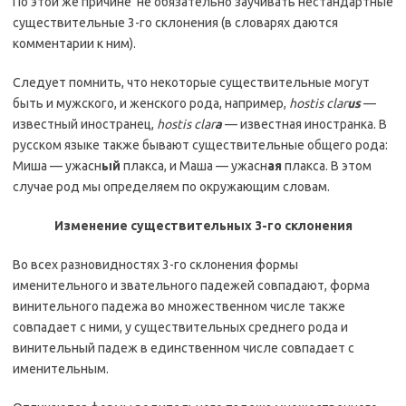
По этой же причине не обязательно заучивать нестандартные
существительные 3-го склонения (в словарях даются
комментарии к ним).
Следует помнить, что некоторые существительные могут
быть и мужского, и женского рода, например,
hostis clar
us
—
известный иностранец,
hostis clar
a
— известная иностранка. В
русском языке также бывают существительные общего рода:
Миша — ужасн
ый
плакса, и Маша — ужасн
ая
плакса. В этом
случае род мы определяем по окружающим словам.
Изменение существительных 3-го склонения
Во всех разновидностях 3-го склонения формы
именительного и звательного падежей совпадают, форма
винительного падежа во множественном числе также
совпадает с ними, у существительных среднего рода и
винительный падеж в единственном числе совпадает с
именительным.