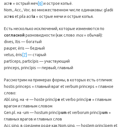
acr
e
= острый меч
[6]
и острое копьё.
Nom., Acc., Voc. во множественном числе одинаковы: gladii
acr
es
et pila acr
ia
= острые мечи и острые копья.
Есть несколько исключений, которые изменяются по
согласной
разновидности (как слово
mos
= обычай):
dives, ĭtis — богатый
pauper, ĕris — бедный
vetus, ĕris
[7]
— старый
partĭceps, particĭpis — участвующий
princeps, princĭpis — первый, главный
Рассмотрим на примерах формы, в которых есть отличия:
hostis princeps = главный враг et verbum princeps = главное
слово:
Abl.sing. на -e — hoste princĭp
e
et verbo princĭp
e
= главным
врагом и главным словом
Gen.pl. на -um — hostum princĭp
um
et verborum princĭp
um
=
главных врагов и главных слов
Acc.sing. в среднем роде как Nom.sing. — hostem princĭpem et