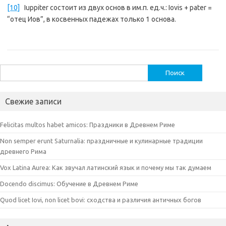
[10]
Iuppiter состоит из двух основ в им.п. ед.ч.: Iovis + pater =
“отец Иов”, в косвенных падежах только 1 основа.
Найти:
Свежие записи
Felicitas multos habet amicos: Праздники в Древнем Риме
Non semper erunt Saturnalia: праздничные и кулинарные традиции
древнего Рима
Vox Latina Aurea: Как звучал латинский язык и почему мы так думаем
Docendo discimus: Обучение в Древнем Риме
Quod licet Iovi, non licet bovi: сходства и различия античных богов