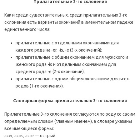
Прилагательные 3-го склонения
Как и среди существительных, среди прилагательных 3-го
склонения есть варианты окончаний в именительном падеже
единственного числа:
прилагательные с отдельными окончаниями для
каждого рода на -er, -is, -e (3-х окончаний);
прилагательные с общим окончанием для мужского и
женского рода -is и отдельным окончанием для
среднего рода -е (2-х окончаний);
прилагательные с одним общим окончанием для всех
родов (1-го окончания).
Словарная форма прилагательных 3-го склонения
Прилагательные 3-го склонения согласуются по роду со своим
определяемым словом (главным именем), в словаре указаны
все имеющиеся формы:
acer, acris, acre — острый