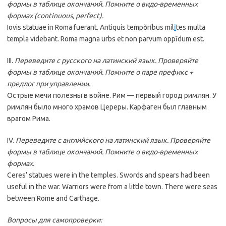
формы в таблице окончаний. Помните о видо-временных
формах (continuous, perfect).
Iovis statuae in Roma fuerant. Antiquis tempŏrĭbus mil
ĭ
tes multa
templa videbant. Roma magna urbs et non parvum oppĭdum est.
III.
Переведите с русского на латинский язык. Проверяйте
формы в таблице окончаний. Помните о паре префикс +
предлог при управлении.
Острые мечи полезны в войне. Рим — первый город римлян. У
римлян было много храмов Цереры. Карфаген был главным
врагом Рима.
IV.
Переведите с английского на латинский язык. Проверяйте
формы в таблице окончаний. Помните о видо-временных
формах.
Ceres’ statues were in the temples. Swords and spears had been
useful in the war. Warriors were from a little town. There were seas
between Rome and Carthage.
Вопросы для самопроверки: