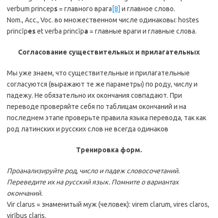
verbum princep
s
= главного врага
[8]
и главное слово.
Nom., Acc., Voc. во множественном числе одинаковы: hostes
princĭp
es
et verba princĭp
a
= главные враги и главные слова.
Согласование существительных и прилагательных
Мы уже знаем, что существительные и прилагательные
согласуются (выражают те же параметры) по роду, числу и
падежу. Не обязательно их окончания совпадают. При
переводе проверяйте себя по таблицам окончаний и на
последнем этапе проверьте правила языка перевода, так как
род латинских и русских слов не всегда одинаков
Тренировка форм.
Проанализируйте род, число и падеж словосочетаний.
Переведите их на русский язык. Помните о вариантах
окончаний.
Vir clarus = знаменитый муж (человек): virem clarum, vires claros,
virĭbus claris.