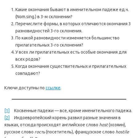
Какие окончания бывают в именительном падеже ед.ч.
(Nom.sing.) в 3-м склонении?
Перечислите формы, в которых отличаются окончания 3
разновидностей 3-го склонения.
По какой разновидности изменяется большинство
прилагательных 3-го склонения?
У всех ли прилагательных есть особые окончания для
всех родов?
Когда окончания существительных и прилагательных
совпадают?
Ключи доступны по
ссылке
.
[1]
Косвенные падежи — все, кроме именительного падежа.
[2]
Индоевропейский корень развил разные значения в
языках, отсюда происходят английское слово
host
(хозяин),
русское слово
гость
(посетитель), французское слово
hostile