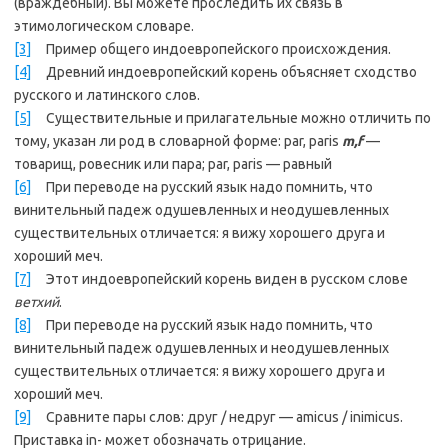
(враждебный). Вы можете проследить их связь в
этимологическом словаре.
[3]
Пример общего индоевропейского происхождения.
[4]
Древний индоевропейский корень объясняет сходство
русского и латинского слов.
[5]
Существительные и прилагательные можно отличить по
тому, указан ли род в словарной форме: par, paris
m,f
—
товарищ, ровесник или пара; par, paris — равный
[6]
При переводе на русский язык надо помнить, что
винительный падеж одушевленных и неодушевленных
существительных отличается: я вижу хорошего друга и
хороший меч.
[7]
Этот индоевропейский корень виден в русском слове
ветхий
.
[8]
При переводе на русский язык надо помнить, что
винительный падеж одушевленных и неодушевленных
существительных отличается: я вижу хорошего друга и
хороший меч.
[9]
Сравните пары слов: друг / недруг — amicus / inimicus.
Приставка in- может обозначать отрицание.