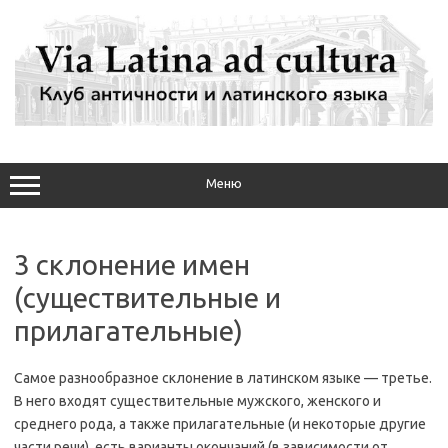
Перейти
к
содержимому
Меню
3 склонение имен
(существительные и
прилагательные)
Самое разнообразное склонение в латинском языке — третье.
В него входят существительные мужского, женского и
среднего рода, а также прилагательные (и некоторые другие
части речи), есть варианты окончаний (в зависимости от