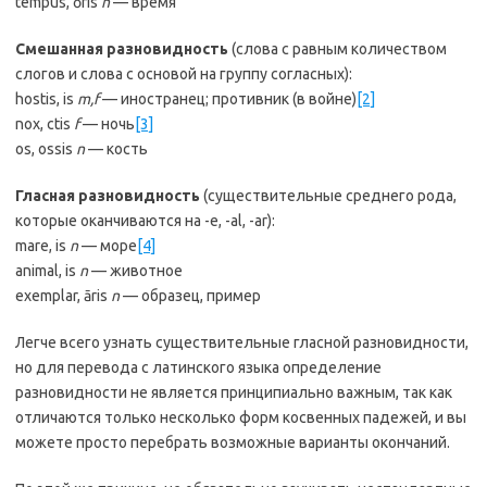
tempus, ŏris
n
— время
Смешанная разновидность
(слова с равным количеством
слогов и слова с основой на группу согласных):
hostis, is
m,f
— иностранец; противник (в войне)
[2]
nox, ctis
f
— ночь
[3]
os, ossis
n
— кость
Гласная разновидность
(существительные среднего рода,
которые оканчиваются на -е, -al, -ar):
mare, is
n
— море
[4]
animal, is
n
— животное
exemplar, āris
n
— образец, пример
Легче всего узнать существительные гласной разновидности,
но для перевода с латинского языка определение
разновидности не является принципиально важным, так как
отличаются только несколько форм косвенных падежей, и вы
можете просто перебрать возможные варианты окончаний.