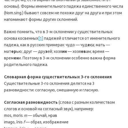
основы). Формы именительного падежа единственного числа
(Nom.sing.) бывают совсем не похожи друг на друга и при этом
напоминают формы других склонений.
Важно помнить, что в 3-м склонении у существительных
основа косвенных
[1]
падежей отличается от именительного
падежа, как в русских примерах: чудо — чуд
ес
а; мать —
мат
ер
ью; друг — дру
з
ей; хозя
ин
— хозя
ев
ам; время —
врем
ен
и. Поэтому в 3-м склонении особенно важна форма
родительного падежа.
Словарная форма существительных 3-го склонения
Существительные 3-го склонения делятся на 3
разновидности: согласную, смешанную и гласную.
Согласная разновидность
(слова с разным количеством
слогов и основой на согласный звук), например:
mos, moris
m
— обычай, нрав
imago, ĭnis
f
— образ, изображение